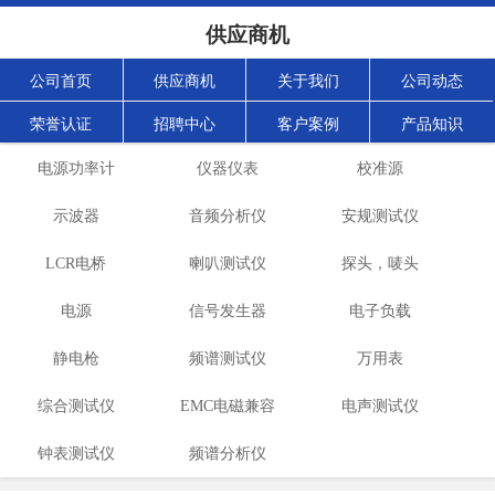
供应商机
公司首页
供应商机
关于我们
公司动态
荣誉认证
招聘中心
客户案例
产品知识
电源功率计
仪器仪表
校准源
示波器
音频分析仪
安规测试仪
LCR电桥
喇叭测试仪
探头，唛头
电源
信号发生器
电子负载
静电枪
频谱测试仪
万用表
综合测试仪
EMC电磁兼容
电声测试仪
钟表测试仪
频谱分析仪