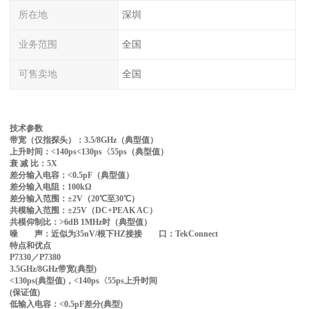
所在地
深圳
业务范围
全国
可售卖地
全国
技术参数
带宽（仅指探头）：3.5/8GHz（典型值）
上升时间：<140ps<130ps〈55ps（典型值）
衰 减 比：5X
差分输入电容：<0.5pF（典型值）
差分输入电阻：100kΩ
差分输入范围：±2V（20℃至30℃）
共模输入范围：±25V（DC+PEAK AC）
共模仰制比：>6dB 1MHz时（典型值）
噪 声：近似为35nV/根下HZ接接 口：TekConnect
特点和优点
P7330／P7380
3.5GHz/8GHz带宽(典型)
<130ps(典型值)，<140ps〈55ps上升时间
(保证值)
低输入电容：<0.5pF差分(典型)