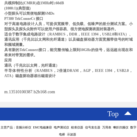
共模抑制比(CMRR)在1MHz时≥60dB
(1000:1)(典型值)
小型探头可以简便地探测SMDs
P7380 TekConneCt 接口
对于高速电路设计人员，可提供宽频带、低负载、低噪声的差分测试方案。小
型探头及探头尖附件可以使用户很容易、很方便地探测表面封装器件。
适合于数字集成电路设计（RAMBUS，DDR，IEEE 1394，USB2.0和ATA）、
通讯应用（千兆比以太网和光纤通道）以及磁盘驱动器方面宽频带信号的时域
和频域测量。
具有新的TekConnect接口，能完整传输上限到10GHz的信号，远远超出现在和
将来对带宽的需求。
应用
通讯（千兆比以太网，光纤通道）
半导体特性分析（RAMBUS，2倍速DRAM，AGP，IEEE 1394，USB2.0，
ATA）磁盘驱动器读出磁道设计
m.13510100387.b2b168.com
Top
主营产品：音频分析仪 EMC电磁兼容 电声测试仪 校准仪器 信号发生器 万用表 喇叭扫频仪 数字
电桥 示波器