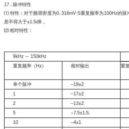
17 . 脉冲特性
⑴ 特性：对于频谱密度为0. 316mV·S重复频率为100Hz
差不得大于±1.5dB 。
⑵ 相对特性：
9kHz ～ 150kHz
重复频率（Hz）
相对输出
重
单个脉冲
–19±2
1
–17±2
2
–13±2
5
–7.5±1.5.
10
–4±1