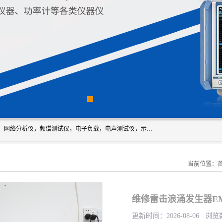
深圳市新胜科电子仪器科技有限公司主要经营：音频分析仪，网络分析仪，频谱测试仪，电子负载，电声测试仪，示波器，EMC电磁兼容测，调制分析仪，LCR测量仪，数字电桥，三相标准源，音频扫频仪，时钟检测仪，信号发生器，电子表，万用表，功率计，喇叭测试仪，综合测试仪等；深圳市新胜科电子仪器科技有限公司希望能与您成为合作伙伴
当前位置：
维修雷击浪涌发生器EMS6
更新时间：2026-08-06 浏览