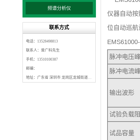
频谱分析仪
仪器自动按
位自动巡航
联系方式
EMS610
电话：13528498813
联系人：曾广科先生
脉冲电压
手机：13510100387
邮编：
脉冲电流
地址：广东省 深圳市 龙岗区龙城街道龙翔大道9009号珠江广场A1栋5F
输出波形
试验负载
试品容量