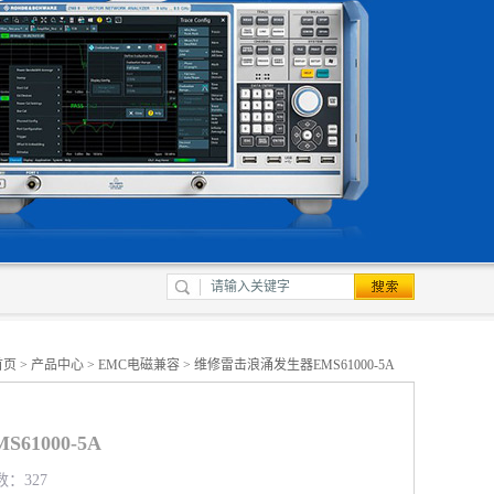
首页
>
产品中心
>
EMC电磁兼容
> 维修雷击浪涌发生器EMS61000-5A
1000-5A
数：327