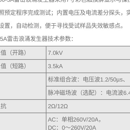
照预定程序完成测试；内置电压及电流差分探头，实
设置，自动检测，便于寻找受试样品失效敏感点。
00-5A雷击浪涌发生器技术参数：
峰值（开路）
7.0kV
峰值（短路）
3.5kA
标准组合波：电压波1.2/50µs、 
脉冲磁场波（选配）：电流波6.4/
阻抗
2Ω/12Ω
AC：单相260V/20A，
DC：0～260V/20A