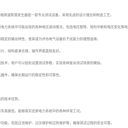
1130G三相周波跌落发生器是一款专业测试设备，采用先进的设计理念和制造工艺。
拟电力系统中可能出现的各种电压波动情况，包括电压暂降、短时中断和电压变化等电
和稳定的输出特性，使其成为评估电气设备抗干扰能力的理想选择。
设计，结构紧凑合理，操作界面直观友好。
制技术，用户可以轻松设置测试参数，实现各种复杂测试场景的模拟。
元器件，确保长期运行的稳定性和可靠性。
出的技术优势。
形失真度低，能够真实还原电力系统中的各种异常工况。
护功能，包括过流保护、过压保护和过热保护等，确保测试过程的安全可靠。