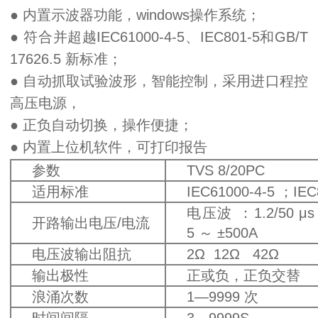
● 内置示波器功能，windows操作系统；
● 符合并超越IEC61000-4-5、IEC801-5和GB/T
17626.5 新标准；
● 自动抓取试验波形，智能控制，采用进口程控
高压电源，
● 正负自动切换，操作便捷；
● 内置上位机软件，可打印报告
参数
TVS 8/20PC
适用标准
IEC61000-4-5 ；IEC
电压波 ：1.2/50 μs
开路输出电压/电流
5 ～ ±500A
电压波输出阻抗
2Ω 12Ω 42Ω
输出极性
正或负，正负交替
浪涌次数
1—9999 次
时间间隔
3—9999S