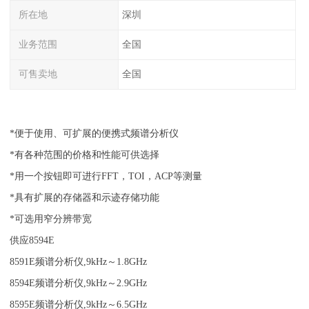
所在地
深圳
业务范围
全国
可售卖地
全国
*
便于使用、可扩展的便携式频谱分析仪
*
有各种范围的价格和性能可供选择
*
用一个按钮即可进行
FFT
，
TOI
，
ACP
等测量
*
具有扩展的存储器和示迹存储功能
*
可选用窄分辨带宽
供应
8594E
8591E
频谱分析仪
,9kHz
～
1.8GHz
8594E
频谱分析仪
,9kHz
～
2.9GHz
8595E
频谱分析仪
,9kHz
～
6.5GHz