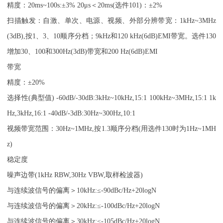
精度：
20ms~100s:±3% 20μs
＜
20ms(
选件
101)
：
±2%
扫描触发：自激、单次、电源、视频、外部
分辨带宽：
1kHz~3MHz
(3dB),
按
1
、
3
、
10
顺序分档；
9kHz
和
120 kHz(6dB)EMI
带宽。选件
130
增加
30
、
100
和
300Hz(3dB)
带宽和
200 Hz(6dB)EMI
带宽
精度：
±20%
选择性
(
典型值
) -60dB/-30dB:3kHz~10kHz,15:1 100kHz~3MHz,15:1 1k
Hz,3kHz,16:1 -40dB/-3dB:30Hz~300Hz,10:1
视频带宽范围：
30Hz~1MHz,
按
1.3
顺序分档
(
用选件
130
时为
1Hz~1MH
z)
稳定度
噪声边带
(1kHz RBW,30Hz VBW,
取样检波器
)
与连续波信号的偏离＞
10kHz:≤-90dBc/Hz+20logN
与连续波信号的偏离＞
20kHz:≤-100dBc/Hz+20logN
与连续波信号的偏离＞
30kHz:≤-105dBc/Hz+20logN