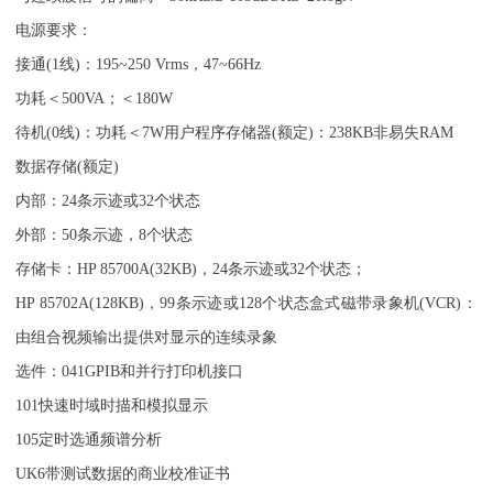
电源要求：
接通
(1
线
)
：
195~250 Vrms
，
47~66Hz
功耗＜
500VA
；＜
180W
待机
(0
线
)
：功耗＜
7W
用户程序存储器
(
额定
)
：
238KB
非易失
RAM
数据存储
(
额定
)
内部：
24
条示迹或
32
个状态
外部：
50
条示迹，
8
个状态
存储卡：
HP 85700A(32KB)
，
24
条示迹或
32
个状态；
HP 85702A(128KB)
，
99
条示迹或
128
个状态
盒式磁带录象机
(VCR)
：
由组合视频输出提供对显示的连续录象
选件：
041GPIB
和并行打印机接口
101
快速时域时描和模拟显示
105
定时选通频谱分析
UK6
带测试数据的商业校准证书