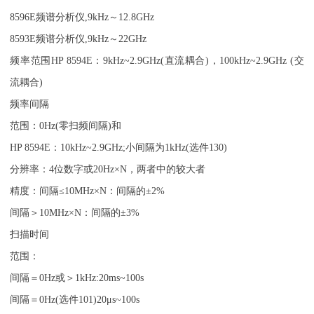
8596E
频谱分析仪
,9kHz
～
12.8GHz
8593E
频谱分析仪
,9kHz
～
22GHz
频率范围
HP 8594E
：
9kHz~2.9GHz(
直流耦合
)
，
100kHz~2.9GHz (
交
流耦合
)
频率间隔
范围：
0Hz(
零扫频间隔
)
和
HP 8594E
：
10kHz~2.9GHz;
小间隔为
1kHz(
选件
130)
分辨率：
4
位数字或
20Hz×N
，两者中的较大者
精度：间隔
≤10MHz×N
：间隔的
±2%
间隔＞
10MHz×N
：间隔的
±3%
扫描时间
范围：
间隔＝
0Hz
或＞
1kHz:20ms~100s
间隔＝
0Hz(
选件
101)20μs~100s