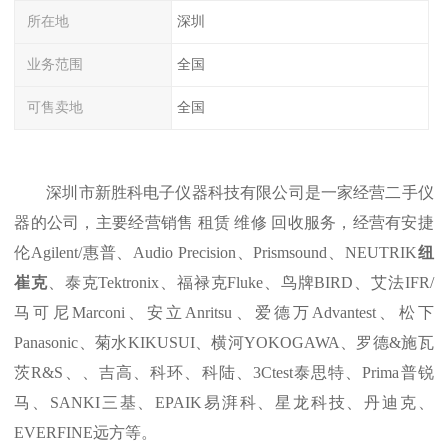
所在地
深圳
业务范围
全国
可售卖地
全国
深圳市新胜科电子仪器科技有限公司是一家经营二手仪
器的公司，主要经营
销售
租赁
维修
回收
服务，经营
有安捷
伦
Agilent/
惠普、
Audio Precision
、
P
rismsound
、
NEUTRIK
纽
崔克
、泰克
Tektronix
、福禄克
Fluke
、鸟牌
BIRD
、艾法
IFR/
马可尼
Marconi
、安立
Anritsu
、爱德万
Advantest
、松下
Panasonic
、菊水
KIKUSUI
、横河
YOKOGAWA
、罗德
&
施瓦
茨
R&S
、
、
吉高
、
科环
、
科陆
、
3Ctest
泰思特
、
Prima
普锐
马
、
SANKI
三基
、
EPAIK
易湃科
、
星龙科技
、
丹迪克
、
EVERFINE
远方等。