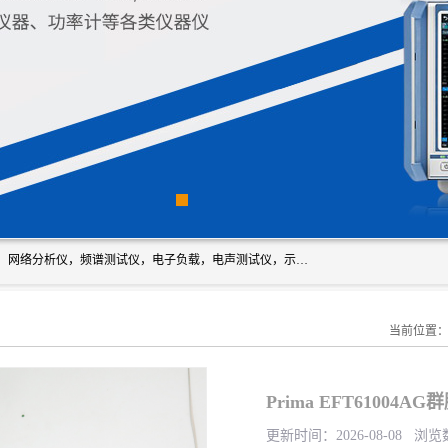
深圳市新胜科电子仪器科技有限公司主要经营：音频分析仪，网络分析仪，频谱测试仪，电子负载，电声测试仪，示波器，EMC电磁兼容测，调制分析仪，LCR测量仪，数字电桥，三相标准源，音频扫频仪，时钟检测仪，信号发生器，电子表，万用表，功率计，喇叭测试仪，综合测试仪等；深圳市新胜科电子仪器科技有限公司希望能与您成为合作伙伴
当前位置
Prima EFT61004
更新时间：2026-08-08 浏览