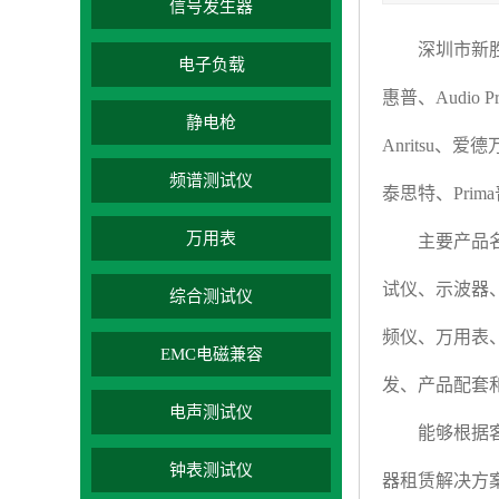
信号发生器
深圳市新
电子负载
惠普、
Audio Pr
静电枪
Anritsu
、爱德
频谱测试仪
泰思特
、
Prima
万用表
主要产品
试仪、示波器
综合测试仪
频仪
、
万用表
EMC电磁兼容
发、产品配套
电声测试仪
能够根据
钟表测试仪
器租赁解决方