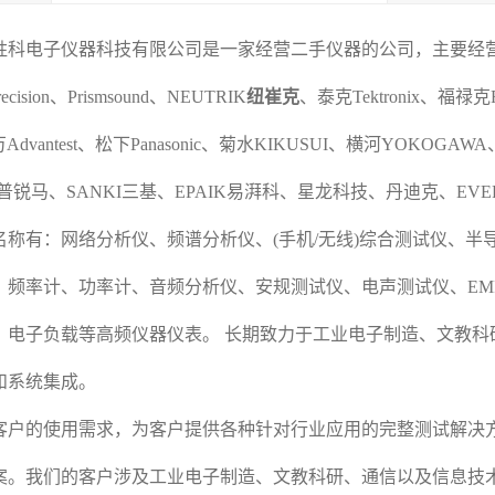
胜科电子仪器科技有限公司是一家经营二手仪器的公司，主要经
ecision
、
P
rismsound
、
NEUTRIK
纽崔克
、泰克
Tektronix
、福禄克
万
Advantest
、松下
Panasonic
、菊水
KIKUSUI
、横河
YOKOGAWA
普锐马
、
SANKI
三基
、
EPAIK
易湃科
、
星龙科技
、
丹迪克
、
EVE
名称有：网络分析仪、频谱分析仪、
(
手机
/
无线
)
综合测试仪、半
、频率计、功率计、音频分析仪、安规测试仪、
电声测试仪
、
EM
、
电子负载
等高频仪器仪表。
长期致力于工业电子制造、文教科
和系统集成。
客户的使用需求，为客户提供各种针对行业应用的完整测试解决
案。我们的客户涉及工业电子制造、文教科研、通信以及信息技