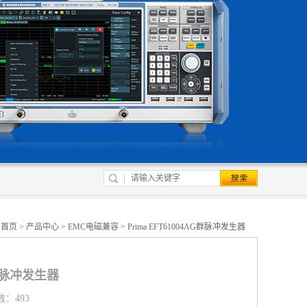
：
首页
>
产品中心
>
EMC电磁兼容
> Prima EFT61004AG群脉冲发生器
AG群脉冲发生器
数：493