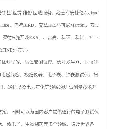
营
销售
租赁
维修
回收
服务，经营
有安捷伦
Agilent/
Fluke
、鸟牌
BIRD
、艾法
IFR/
马可尼
Marconi
、安立
、罗德
&
施瓦茨
R&S
、
、
吉高
、
科环
、
科陆
、
3Ctest
RFINE
远方等。
导体测试仪、晶体管测试仪、信号发生器、
LCR
测
I
电磁兼容
、
校准仪器
、
电子表
、
钟表测试仪
、
扫
研、通信以及电力石化等领域的测
试测量技术开
方案，同时可以为国内客户提供通行的电子测试仪
术、微电子、生物制药等多个领域，遍及世界各