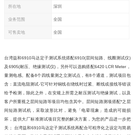
所在地
深圳
业务范围
全国
可售卖地
全国
台湾益和6910马达定子测试系统搭配6910(层间短路、线圈测试仪)
及6905(耐压、绝缘测试仪)，另外可以选购搭配6420 LCR Meter，
量测电感。配备8个四线量测之立测试点，有8个通道，测试项目包
含：直流电阻测试-它可针对铜线在绕线时过紧、断线或接线等错误
给予检测，除此之外，在安规上所需之耐压测试与绝缘测试，以及
客户所重视之层间短路等项目均包含其中。层间短路测项搭配*之层
间短路测试机，采取波形比对，避免「电晕现象」造成的可能损
坏，提供大厂标准测试项目完整的解决方案，为您的产品进一步把
关； 台湾益和6910马达定子测试系统再配合可程序化之设定与简易