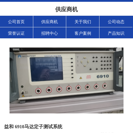
供应商机
公司首页
供应商机
关于我们
公司动态
荣誉认证
招聘中心
客户案例
产品知识
益和 6910马达定子测试系统