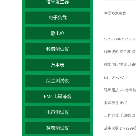
信号发生器
主要技术参数
电子负载
静电枪
SKS-0506 SKS-05
频谱测试仪
输出波形 综合波 综
万用表
输出电压/电流 开路电压
μs，0～6kV
综合测试仪
输出阻抗 2Ω 综合波 
EMC电磁兼容
浪涌极性 正/负
电声测试仪
工作方式 手动/自动
钟表测试仪
放电次数 1～9999