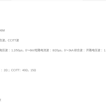
06M
合波，CCITT波
波 ：1.2/50μs，0～6kV短路电流波 ：8/20μs，0～3kA 综合波 ：开路电压波 ：1.2/
：2Ω ；CCITT：40Ω，15Ω
次