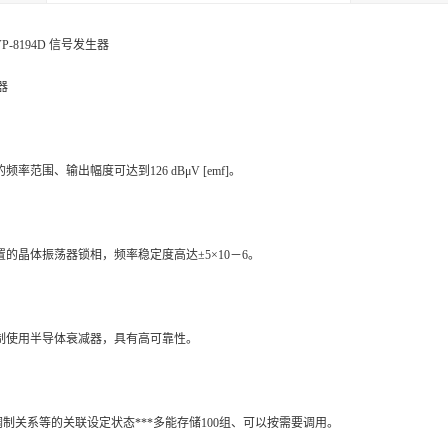
P-8194D 信号发生器
器
Hz的频率范围、输出幅度可达到126 dBμV [emf]。
置的晶体振荡器锁相，频率稳定度高达±5×10－6。
制使用半导体衰减器，具有高可靠性。
制关系等的关联设定状态***多能存储100组、可以按需要调用。