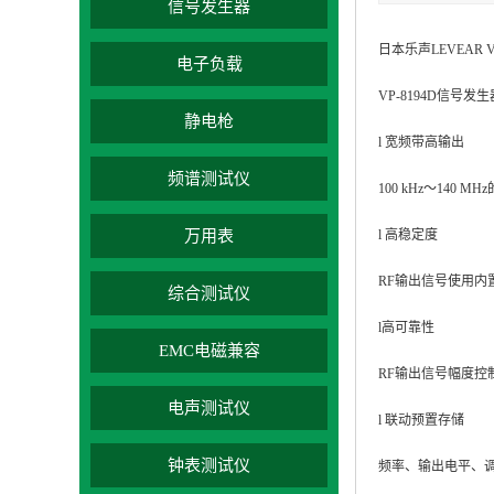
信号发生器
日本乐声LEVEAR V
电子负载
VP-8194D信号发生
静电枪
l 宽频带高输出
频谱测试仪
100 kHz～140 M
万用表
l 高稳定度
RF输出信号使用内
综合测试仪
l高可靠性
EMC电磁兼容
RF输出信号幅度控
电声测试仪
l 联动预置存储
钟表测试仪
频率、输出电平、调