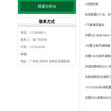
l 远程控制
频谱分析仪
标准配置GP-IB、R
联系方式
l 气象频段输出
电话：13528498813
内置162.0000 MHz
联系人：曾广科先生
l 内置立体声调制器
手机：13510100387
邮编：
内置FM立体声调
地址：广东省 深圳市 龙岗区龙城街道龙翔大道9009号珠江广场A1栋5F
l内部调制用DDS (
内部调制信号源除了R
l VP-8194D标准
内置RDS或者RB