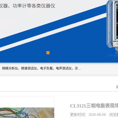
深圳市新胜科电子仪器科技有限公司主要经营：音频分析仪，网络分析仪，频谱测试仪，电子负载，电声测试仪，示波器，EMC电磁兼容测，调制分析仪，LCR测量仪，数字电桥，三相标准源，音频扫频仪，时钟检测仪，信号发生器，电子表，万用表，功率计，喇叭测试仪，综合测试仪等；深圳市新胜科电子仪器科技有限公司希望能与您成为合作伙伴
CL3121三相电能表现
更新时间：2026-08-06 浏览