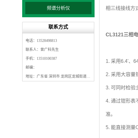
频谱分析仪
相三线接线方
联系方式
CL3121三
电话：13528498813
联系人：曾广科先生
手机：13510100387
1. 采用6.4
邮编：
2. 采用大容
地址：广东省 深圳市 龙岗区龙城街道龙翔大道9009号珠江广场A1栋5F
3. 可同时
4. 通过钳形
准。
5. 能直接测