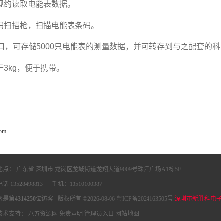
45规约读取电能表数据。
条码扫描枪，扫描电能表条码。
B接口，可存储5000只电能表的测量数据，并可转存到与之配套
于3kg，便于携带。
com
地点： 广东省 深圳市 龙岗区龙城街道龙翔大道9009号珠江广场A1栋5F
电话 13528498813 手机：13510100387
您是第
4314250
位访客 版权所有 ©2026-08-06
粤ICP备2024163505号
深圳市新胜科电
技术支持：
八方资源网
免责声明
管理员入口
网站地图