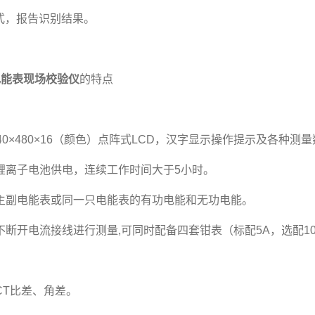
式，报告识别结果。
相电能表现场校验仪
的特点
'、640×480×16（颜色）点阵式LCD，汉字显示操作提示及各种测
量锂离子电池供电，连续工作时间大于5小时。
检验主副电能表或同一只电能表的有功电能和无功电能。
表不断开电流接线进行测量,可同时配备四套钳表（标配5A，选配100
量CT比差、角差。