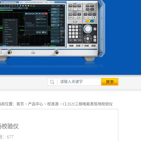
当前位置：
首页
>
产品中心
>
校准源
> CL3121三相电能表现场校验仪
场校验仪
数：677