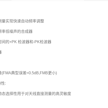
测量实现快速自动频率调整
辨率低噪声的合成器
间的+PK 检波器和-PK检波器
器
FMA典型误差<0.5dB,FMB更小)
性:
动态选择性用于对天线直接测量的高灵敏度