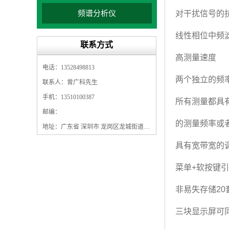
频谱分析仪
对干扰信号的
线性相位中频
联系方式
高测量速度
电话：13528498813
两个独立的频
联系人：曾广科先生
手机：13510100387
所有测量都具
邮编：
的测量频率或
地址：广东省 深圳市 龙岗区龙城街道龙翔大道9009号珠江广场A1栋5F
具有宽带宽的
菜单+软按键
非易失存储2
三块显示屏可