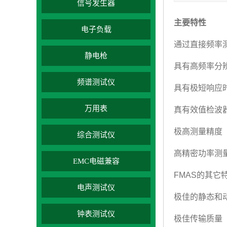
信号发生器
主要特性
电子负载
通过直接频率
静电枪
具有高频率分
频谱测试仪
具有极短响应时
万用表
真有效值检波
极高测量精度
综合测试仪
高精密功率测量(
EMC电磁兼容
FMAS的其它特
电声测试仪
极佳的静态和
钟表测试仪
极佳传输质量