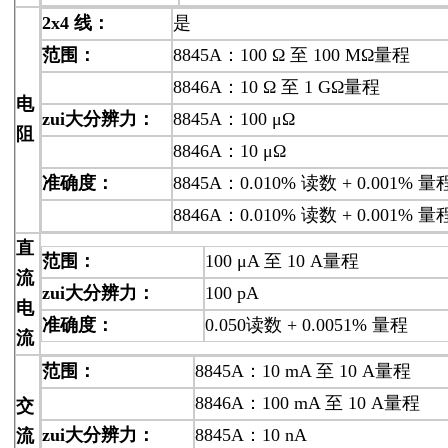
2x4 线：
是
范围：
8845A：100 Ω 至 100 MΩ量程
8846A：10 Ω 至 1 GΩ量程
电
zui大分辨力：
8845A：100 μΩ
阻
8846A：10 μΩ
准确度：
8845A：0.010% 读数 + 0.001% 量
8846A：0.010% 读数 + 0.001% 量
直
范围：
100 μA 至 10 A量程
流
zui大分辨力：
100 pA
电
准确度：
0.050读数 + 0.0051% 量程
流
范围：
8845A：10 mA 至 10 A量程
8846A：100 mA 至 10 A量程
交
zui大分辨力：
8845A：10 nA
流