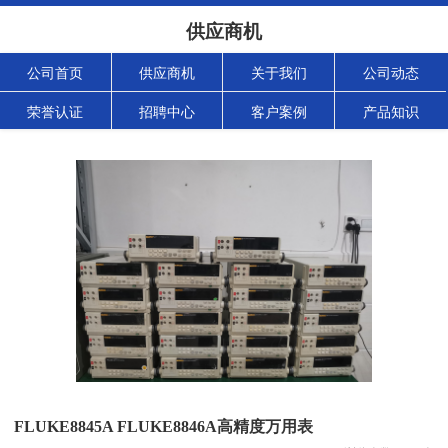
供应商机
公司首页
供应商机
关于我们
公司动态
荣誉认证
招聘中心
客户案例
产品知识
FLUKE8845A FLUKE8846A高精度万用表