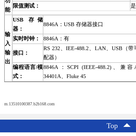
功
限值测试：
能
USB 存储
8846A：USB 存储器接口
器：
输
实时时钟：
8846A：有
入
RS 232、IEE-488.2、LAN、USB（
输
接口：
配器）
出
编程语言/模
8846A：SCPI (IEEE-488.2)、兼容Ag
式：
34401A、Fluke 45
m.13510100387.b2b168.com
Top