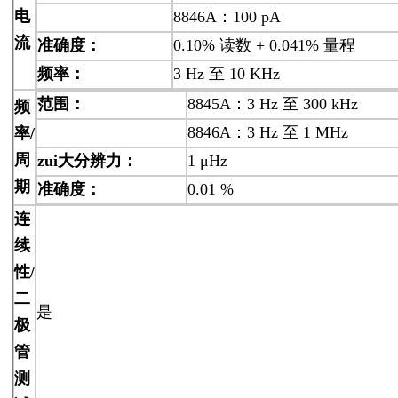
电
8846A：100 pA
流
准确度：
0.10% 读数 + 0.041% 量程
频率：
3 Hz 至 10 KHz
范围：
8845A：3 Hz 至 300 kHz
频
8846A：3 Hz 至 1 MHz
率/
周
zui大分辨力：
1 μHz
期
准确度：
0.01 %
连
续
性/
二
是
极
管
测