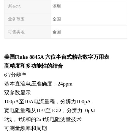
所在地
深圳
业务范围
全国
可售卖地
全国
美国Fluke 8845A 六位半台式精密数字万用表
高精度和多功能性的结合
6 ?分辨率
基本直流电压准确度：24ppm
双参数显示
100μA至10A电流量程，分辨力100pA
宽电阻量程从10Ω至1GΩ，分辨力10μΩ
2线，4线和的2x4线电阻测量技术
可测量频率和周期