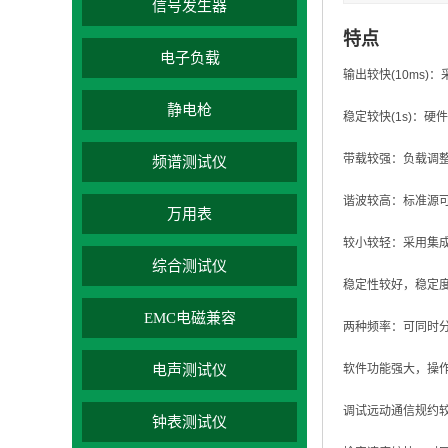
信号发生器
特点
电子负载
输出较快(10ms)：
静电枪
稳定较快(1s)：
带载较强：负载调整率
频谱测试仪
谐波较高：标准源可
万用表
较小较轻：采用集成
综合测试仪
稳定性较好，稳定度为0
EMC电磁兼容
两种频率：可同时
电声测试仪
软件功能强大，操
调试远动通信规约
钟表测试仪