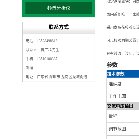
检定速度较快：对国
频谱分析仪
国内首创唯一一家能
联系方式
采用虚负荷校验交
可以校验同期装置
电话：13528498813
联系人：曾广科先生
具有过流、过压、
手机：13510100387
参数
邮编：
技术参数
地址：广东省 深圳市 龙岗区龙城街道龙翔大道9009号珠江广场A1栋5F
准确度
工作电源
交流电压输出
量程
调节范围