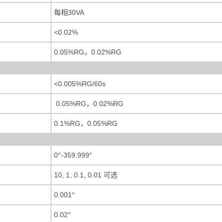
每相30VA
<0.02%
0.05%RG，0.02%RG
<0.005%RG/60s
0.05%RG，0.02%RG
0.1%RG，0.05%RG
0°-359.999°
10, 1, 0.1, 0.01 可选
0.001°
0.02°