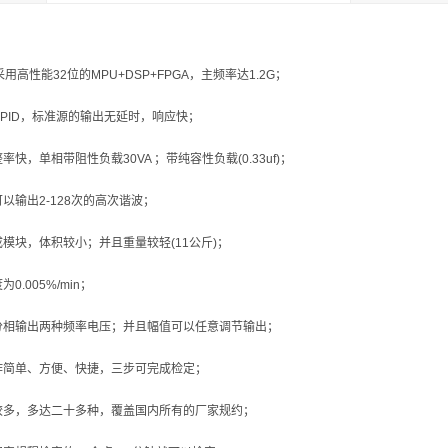
采用高性能32位的MPU+DSP+FPGA，主频率达1.2G；
硬件PID，标准源的输出无延时，响应快；
快，单相带阻性负载30VA ；带纯容性负载(0.33uf)；
以输出2-128次的高次谐波；
模块，体积较小；并且重量较轻(11公斤)；
.005%/min；
分相输出两种频率电压；并且幅值可以任意调节输出；
作简单、方便、快捷，三步可完成检定；
较多，多达二十多种，覆盖国内所有的厂家规约；