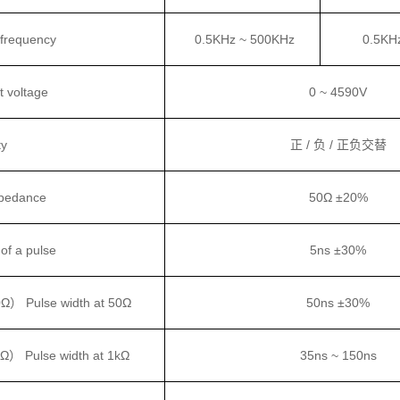
requency
0.5KHz ~ 500KHz
0.5KH
voltage
0 ~ 4590V
ty
正 / 负 / 正负交替
pedance
50Ω ±20%
of a pulse
5ns ±30%
Pulse width at 50Ω
50ns ±30%
Pulse width at 1kΩ
35ns ~ 150ns