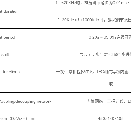
1. f≤20KHz时，群宽调节范围为0.01ms ~ 
duration
2. 20KHz< f ≤1000KHz时，群宽调节范围为
 period
0.20s ~ 99.99s连续可
hift
异步 / 同步：0°~ 359°,步进
functions
干扰任意相程控注入、IEC测试等级内置
取
ling/decoupling network
内置网络，三相五线、1
sion（D×W×H） mm
450×440×195