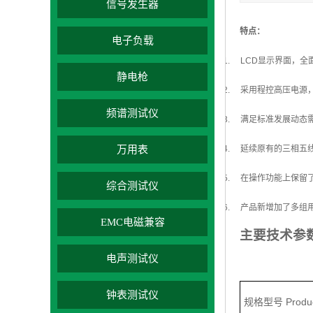
信号发生器
特点：
电子负载
1.
LCD显示界面，全面达
静电枪
2.
采用程控高压电源
频谱测试仪
3.
满足标准发展动态需
万用表
4.
延续原有的三相五线
5.
在操作功能上保留
综合测试仪
6.
产品新增加了多组
EMC电磁兼容
主要技术参
电声测试仪
钟表测试仪
规格型号 Produc