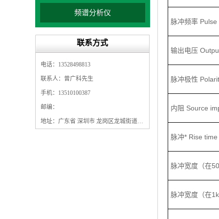
频谱分析仪
脉冲频率 Pulse f
联系方式
输出电压 Output 
电话：13528498813
联系人：曾广科先生
脉冲极性 Polari
手机：13510100387
邮编：
内阻 Source im
地址：广东省 深圳市 龙岗区龙城街道龙翔大道9009号珠江广场A1栋5F
脉冲* Rise time 
脉冲宽度（在50Ω） 
脉冲宽度（在1kΩ） 