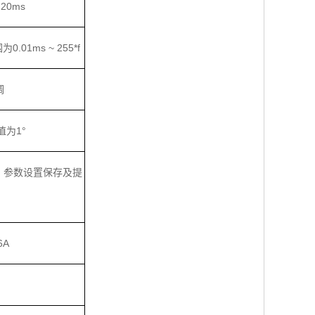
20ms
0.01ms ~ 255*f
调
值为1°
、参数设置保存及提
6A