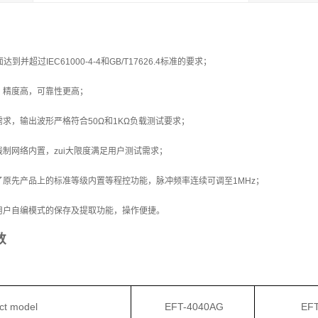
到并超过IEC61000-4-4和GB/T17626.4标准的要求；
，精度高，可靠性更高；
求，输出波形严格符合50Ω和1KΩ负载测试要求；
制网络内置，zui大限度满足用户测试需求；
了原先产品上的标准等级内置等程控功能，脉冲频率连续可调至1MHz；
用户自编模式的保存及提取功能，操作便捷。
数
t model
EFT-4040AG
EF