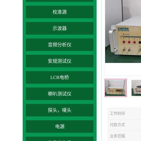
校准源
示波器
音频分析仪
安规测试仪
LCR电桥
喇叭测试仪
探头，唛头
工作时间
付款方式
电源
业务范围