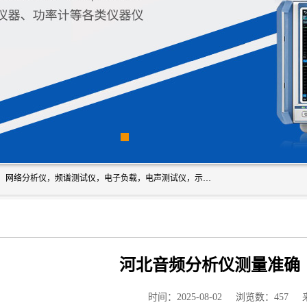
深圳市新胜科电子仪器科技有限公司主要经营：音频分析仪，网络分析仪，频谱测试仪，电子负载，电声测试仪，示波器，EMC电磁兼容测，调制分析仪，LCR测量仪，数字电桥，三相标准源，音频扫频仪，时钟检测仪，信号发生器，电子表，万用表，功率计，喇叭测试仪，综合测试仪等；深圳市新胜科电子仪器科技有限公司希望能与您成为合作伙伴
河北音频分析仪测量准确
时间：2025-08-02
浏览数：457