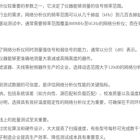
析仪较重要的参数之一，它决定了仪器能够测量的信号频率范围。
行业的需求，网络分析仪的频率范围可以从几千赫兹（kHz）到几百吉赫兹
站测试中，通常需要频率范围覆盖800MHz至6GHz的网络分析仪；而在
了网络分析仪同时测量强信号和弱信号的能力，通常以分贝（dB）表示。
仪器能够更准确地测量大衰减或高隔离度的器件。
滤波器、天线等射频器件生产的企业，选择动态范围大于120dB的网络分
到测试数据的可信度，是评估网络分析仪性能的关键指标。
响，包括系统误差（如方向性、源匹配和负载匹配）、校准质量以及温度
分明，选择具有良好温度稳定性的网络分析仪尤为重要，可确保在不同环
线上的批量测试至关重要。
过优化算法和硬件设计，大大提高了扫描速度，有些型号每秒可完成数千
子制造企业提高生产效率、降低测试成本具有重要意义。