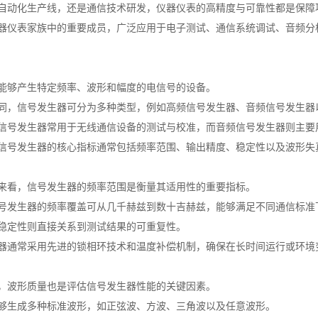
自动化生产线，还是通信技术研发，仪器仪表的高精度与可靠性都是保障
器仪表家族中的重要成员，广泛应用于电子测试、通信系统调试、音频分
能够产生特定频率、波形和幅度的电信号的设备。
同，信号发生器可分为多种类型，例如高频信号发生器、音频信号发生器
信号发生器常用于无线通信设备的测试与校准，而音频信号发生器则主要
信号发生器的核心指标通常包括频率范围、输出精度、稳定性以及波形失
来看，信号发生器的频率范围是衡量其适用性的重要指标。
号发生器的频率覆盖可从几千赫兹到数十吉赫兹，能够满足不同通信标准
稳定性则直接关系到测试结果的可重复性。
器通常采用先进的锁相环技术和温度补偿机制，确保在长时间运行或环境
，波形质量也是评估信号发生器性能的关键因素。
够生成多种标准波形，如正弦波、方波、三角波以及任意波形。