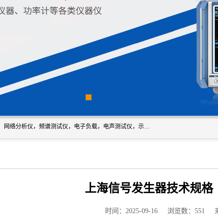
深圳市新胜科电子仪器科技有限公司主要经营：音频分析仪，网络分析仪，频谱测试仪，电子负载，电声测试仪，示波器，EMC电磁兼容测，调制分析仪，LCR测量仪，数字电桥，三相标准源，音频扫频仪，时钟检测仪，信号发生器，电子表，万用表，功率计，喇叭测试仪，综合测试仪等；深圳市新胜科电子仪器科技有限公司希望能与您成为合作伙伴
上海信号发生器技术规格
时间：2025-09-16
浏览数：551