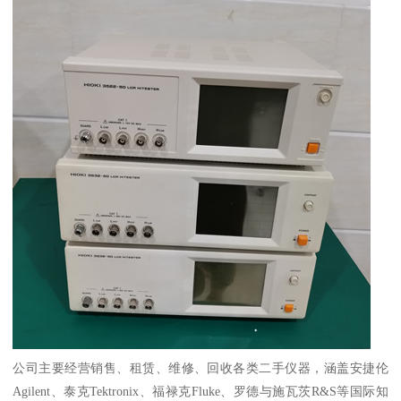
公司主要经营销售、租赁、维修、回收各类二手仪器，涵盖安捷伦
Agilent、泰克Tektronix、福禄克Fluke、罗德与施瓦茨R&S等国际知