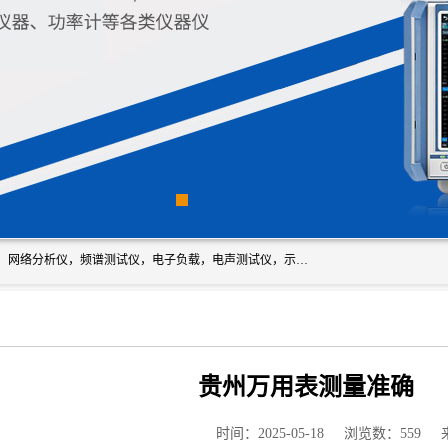
深圳市新胜科电子仪器科技有限公司主要经营：音频分析仪，网络分析仪，频谱测试仪，电子负载，电声测试仪，示波器，EMC电磁兼容测，调制分析仪，LCR测量仪，数字电桥，三相标准源，音频扫频仪，时钟检测仪，信号发生器，电子表，万用表，功率计，喇叭测试仪，综合测试仪等；深圳市新胜科电子仪器科技有限公司希望能与您成为合作伙伴
贵州万用表测量准确
时间：2025-05-18
浏览数：559