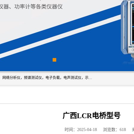
深圳市新胜科电子仪器科技有限公司主要经营：音频分析仪，网络分析仪，频谱测试仪，电子负载，电声测试仪，示波器，EMC电磁兼容测，调制分析仪，LCR测量仪，数字电桥，三相标准源，音频扫频仪，时钟检测仪，信号发生器，电子表，万用表，功率计，喇叭测试仪，综合测试仪等；深圳市新胜科电子仪器科技有限公司希望能与您成为合作伙伴
广西LCR电桥型号
时间：2025-04-18
浏览数：618