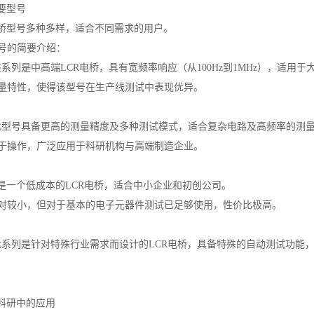
要型号
电桥型号多种多样，适合不同需求的用户。
号的简要介绍：
00系列该系列是中高端LCR电桥，具有宽频率响应（从100Hz到1MHz），适
量特性，使得该型号在生产线测试中表现优异。
00系列此型号具备更高的测量精度及多种测试模式，适合复杂电路及高频率的测
于操作，广泛应用于科研机构与高端制造企业。
0系列这是一个低成本的LCR电桥，适合中小企业和初创公司。
对较小，但对于基本的电子元器件测试已足够使用，性价比极高。
00系列此系列是针对特殊行业需求而设计的LCR电桥，具备特殊的自动测试
和科研中的应用